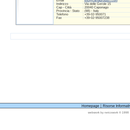
Email
:
info@climaproduct.com
Indirizzo
: Via delle Gerole 15
Cap - Città
: 20040 Caponago
Provincia - Stato
: (MI) - Italy
Telefono
: +39-02-950071
Fax
: +39-02-95007238
|
Homepage
Risorse Informat
webwork by netcowork © 1998