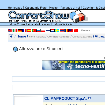
|
|
|
Homepage
Calendario Fiere - Mostre
Parlando di noi
Copyright & Disc
Welcome
/
Home
/
/
/
/ Attre
Fiera Italiana
Condizionamento
Climatizzazione
Attrezzature e Strumenti
CLIMAPRODUCT S.p.A.