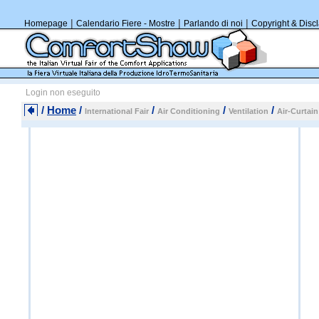
|
|
|
Homepage
Calendario Fiere - Mostre
Parlando di noi
Copyright & Disc
Login non eseguito
/
Home
/
/
/
/
International Fair
Air Conditioning
Ventilation
Air-Curtain