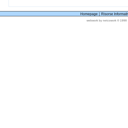
|
Homepage
Risorse Informat
webwork by netcowork © 1998