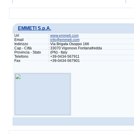
EMMETI S.p.A.
Url
:
www.emmeti.com
Email
:
info@emmeti.com
Indirizzo
: Via Brigata Osoppo 166
Cap - Città
: 33070 Vigonovo Fontanafredda
Provincia - Stato
: (PN) - Italy
Telefono
: +39-0434-567911
Fax
: +39-0434-567901