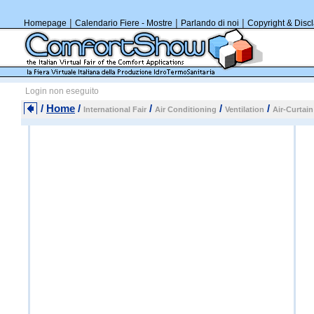
|
|
|
Homepage
Calendario Fiere - Mostre
Parlando di noi
Copyright & Disc
Login non eseguito
/
Home
/
/
/
/
International Fair
Air Conditioning
Ventilation
Air-Curtain