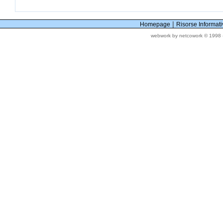
|
Homepage
Risorse Informat
webwork by netcowork © 1998