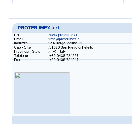
PROTER IMEX s.r.l.
Url
:
www.proterimex.it
Email
:
info@proterimex.it
Indirizzo
: Via Borgo Molino 12
Cap - Città
: 31020 San Pietro di Feletto
Provincia - Stato
: (TV) - Italy
Telefono
: +39-0438-784227
Fax
: +39-0438-784247