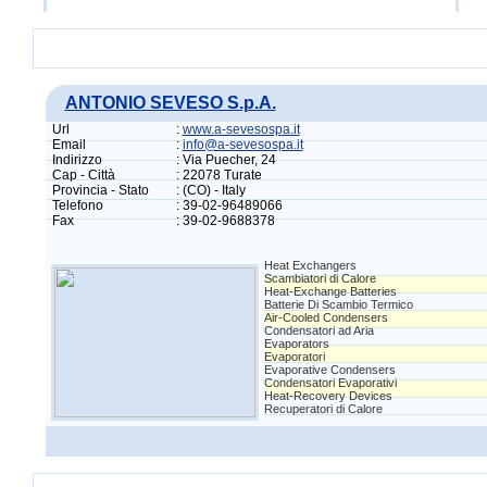
ANTONIO SEVESO S.p.A.
Url
:
www.a-sevesospa.it
Email
:
info@a-sevesospa.it
Indirizzo
: Via Puecher, 24
Cap - Città
: 22078 Turate
Provincia - Stato
: (CO) - Italy
Telefono
: 39-02-96489066
Fax
: 39-02-9688378
Heat Exchangers
Scambiatori di Calore
Heat-Exchange Batteries
Batterie Di Scambio Termico
Air-Cooled Condensers
Condensatori ad Aria
Evaporators
Evaporatori
Evaporative Condensers
Condensatori Evaporativi
Heat-Recovery Devices
Recuperatori di Calore