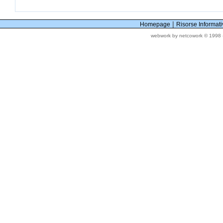
|
Homepage
Risorse Informat
webwork by netcowork © 1998