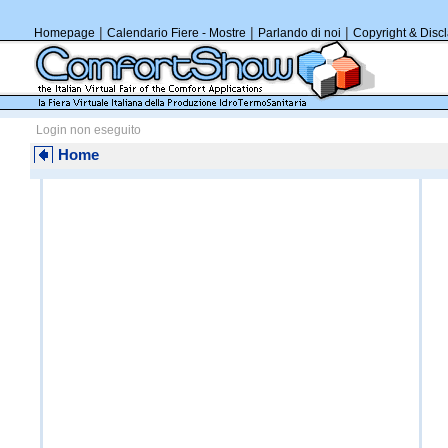
|
|
|
Homepage
Calendario Fiere - Mostre
Parlando di noi
Copyright & Disc
Login non eseguito
Home