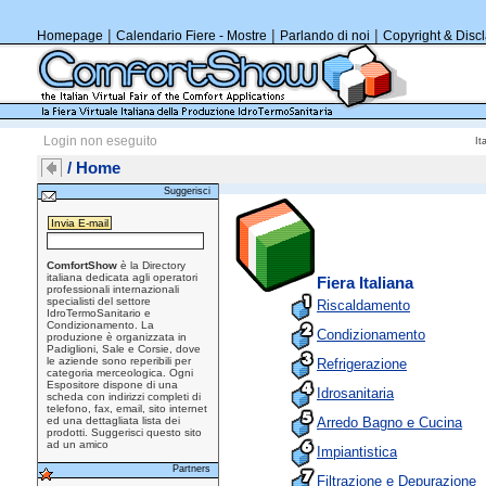
|
|
|
Homepage
Calendario Fiere - Mostre
Parlando di noi
Copyright & Disc
Login non eseguito
It
/ Home
Suggerisci
ComfortShow
è la Directory
italiana dedicata agli operatori
Fiera Italiana
professionali internazionali
specialisti del settore
Riscaldamento
IdroTermoSanitario e
Condizionamento. La
Condizionamento
produzione è organizzata in
Padiglioni, Sale e Corsie, dove
le aziende sono reperibili per
Refrigerazione
categoria merceologica. Ogni
Espositore dispone di una
Idrosanitaria
scheda con indirizzi completi di
telefono, fax, email, sito internet
Arredo Bagno e Cucina
ed una dettagliata lista dei
prodotti.
Suggerisci questo sito
ad un amico
Impiantistica
Partners
Filtrazione e Depurazione