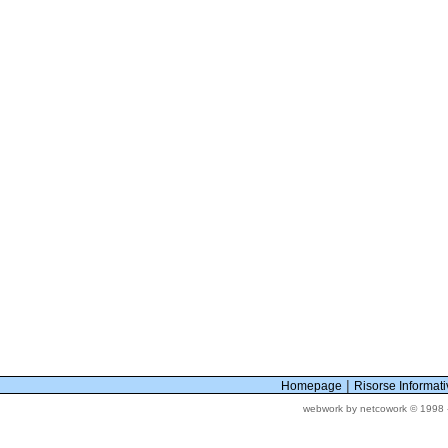
|
Homepage
Risorse Informat
webwork by netcowork © 1998